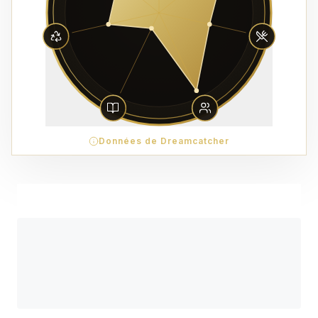
Données de Dreamcatcher