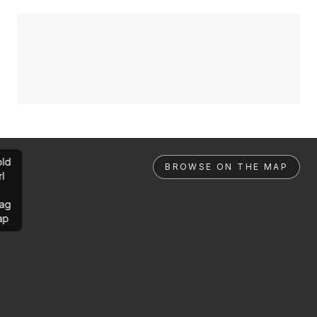
ld
BROWSE ON THE MAP
rl
ag
ap