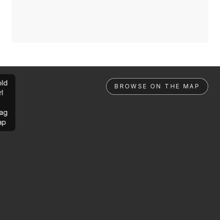
ld
BROWSE ON THE MAP
rl
ag
ap