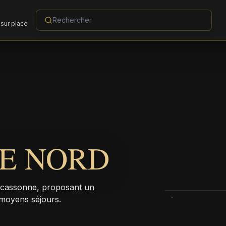
sur place
E NORD
arcassonne, proposant un
moyens séjours.