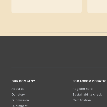
OUR COMPANY
FOR ACCOMMODATIO
About us
Register here
Our story
Sustainability check
Our mission
Certification
Our impact