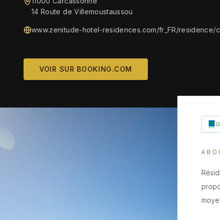
11000 Carcassonne
14 Route de Villemoustaussou
www.zenitude-hotel-residences.com/fr_FR/residence/
VOIR SUR BOOKING.COM
ABO
Résid
propo
moyen