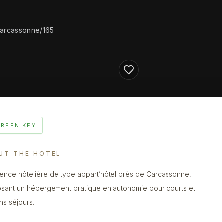
carcassonne/165
GREEN KEY
UT THE HOTEL
ence hôtelière de type appart’hôtel près de Carcassonne,
sant un hébergement pratique en autonomie pour courts et
s séjours.