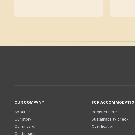
OUR COMPANY
FOR ACCOMMODATIO
About us
Register here
Our story
Sustainability check
Our mission
Certification
Our impact