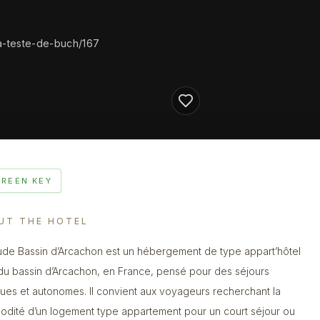
a-teste-de-buch/167
GREEN KEY
UT THE HOTEL
ude Bassin d’Arcachon est un hébergement de type appart’hôtel
du bassin d’Arcachon, en France, pensé pour des séjours
ques et autonomes. Il convient aux voyageurs recherchant la
dité d’un logement type appartement pour un court séjour ou