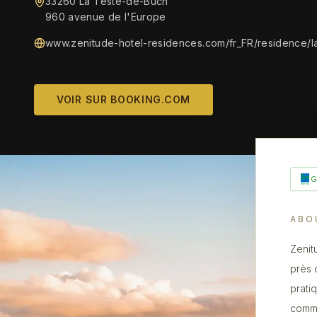
33260 La Teste-de-Buch
960 avenue de l'Europe
www.zenitude-hotel-residences.com/fr_FR/residence/l
VOIR SUR BOOKING.COM
ABO
Zenit
près 
prati
commo