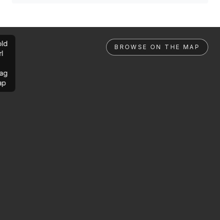
ld
BROWSE ON THE MAP
rl
ag
ap