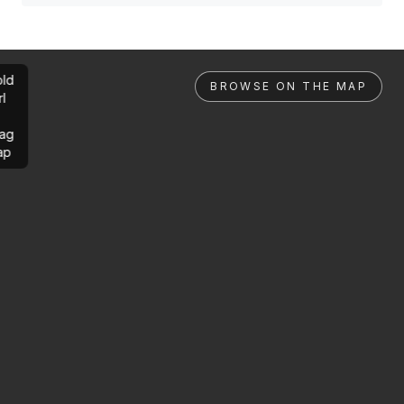
ld
BROWSE ON THE MAP
rl
ag
ap