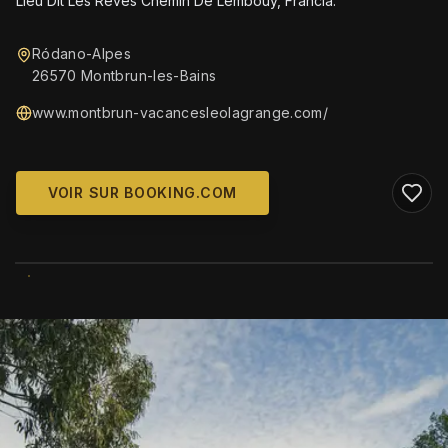
Lieu Dit Les Reves Chemin De Lembouy, Francia.
Ródano-Alpes
26570 Montbrun-les-Bains
www.montbrun-vacancesleolagrange.com/
VOIR SUR BOOKING.COM