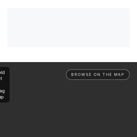
ld
BROWSE ON THE MAP
rl
ag
ap