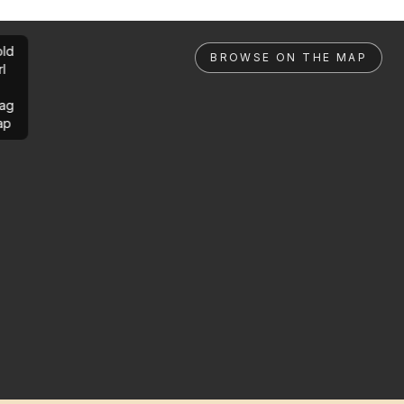
ld
BROWSE ON THE MAP
rl
ag
ap