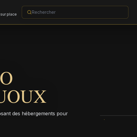
sur place
EO
UOUX
posant des hébergements pour