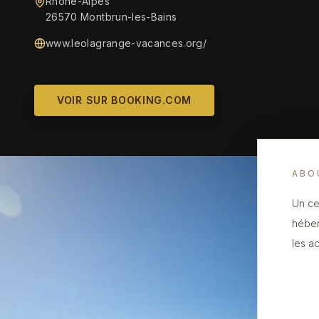
Rhône-Alpes
26570 Montbrun-les-Bains
www.leolagrange-vacances.org/
VOIR SUR BOOKING.COM
ABO
Un ce
héber
les ac