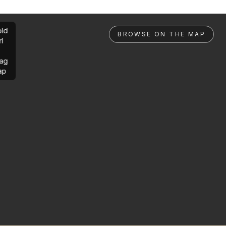
ld
BROWSE ON THE MAP
rl
ag
ap