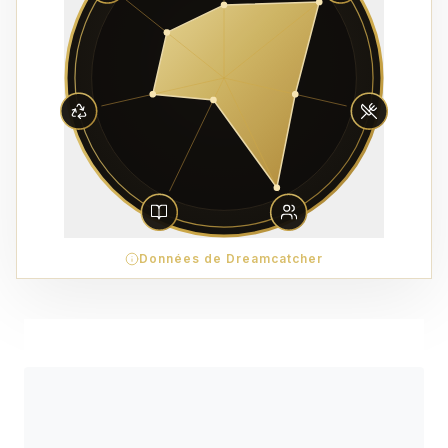
Données de Dreamcatcher