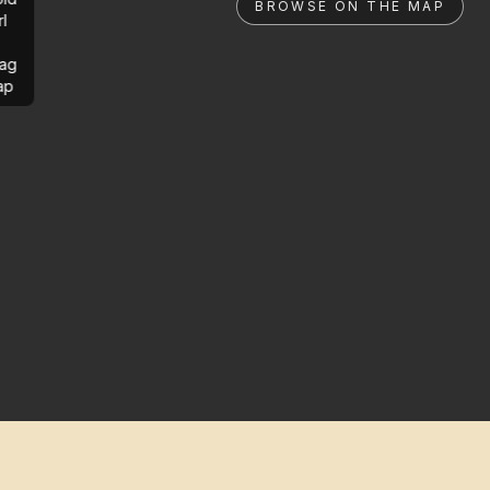
BROWSE ON THE MAP
rl
ag
ap