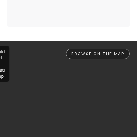
ld
BROWSE ON THE MAP
rl
ag
ap