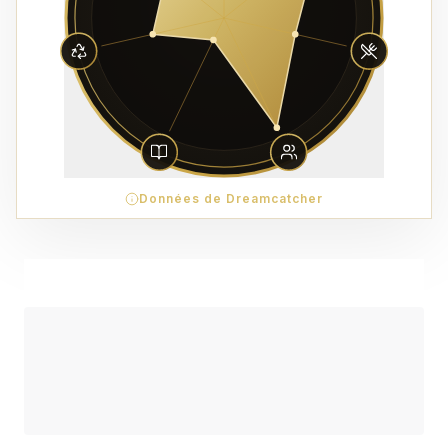
Données de Dreamcatcher