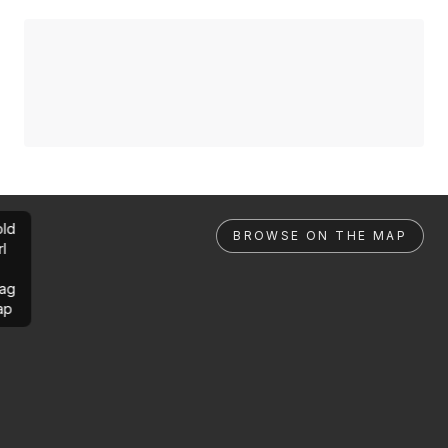
ld
BROWSE ON THE MAP
rl
ag
ap