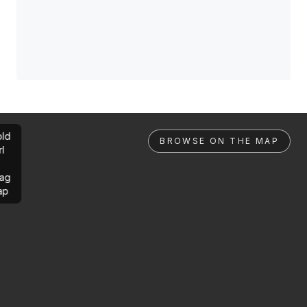
ld
BROWSE ON THE MAP
rl
ag
ap