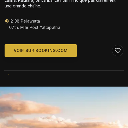
Lanka, Kalutara, Sri Lanka. Le nom n’indique pas clairement
une grande chaîne,
12138 Pelawatta
07th. Mile Post Yattapatha
VOIR SUR BOOKING.COM