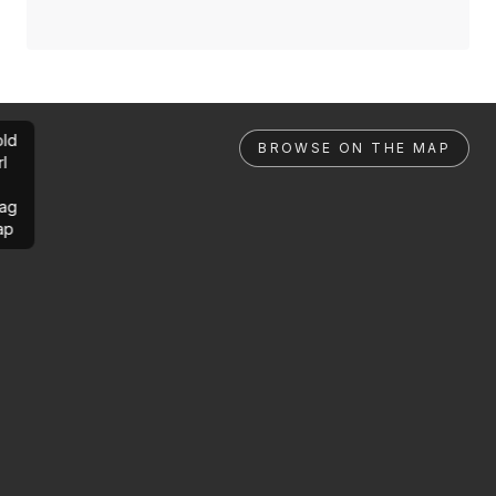
ld
BROWSE ON THE MAP
rl
ag
ap