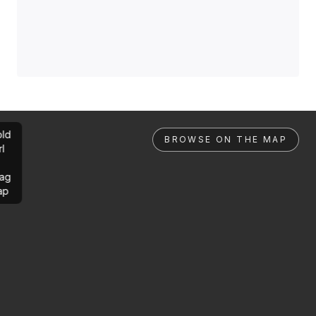
ld
BROWSE ON THE MAP
rl
ag
ap