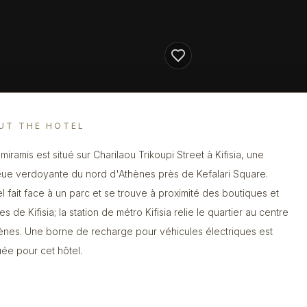
UT THE HOTEL
iramis est situé sur Charilaou Trikoupi Street à Kifisia, une
eue verdoyante du nord d'Athènes près de Kefalari Square.
el fait face à un parc et se trouve à proximité des boutiques et
es de Kifisia; la station de métro Kifisia relie le quartier au centre
ènes. Une borne de recharge pour véhicules électriques est
uée pour cet hôtel.