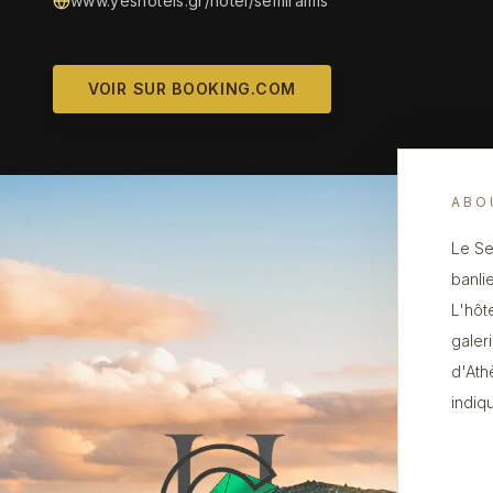
www.yeshotels.gr/hotel/semiramis
VOIR SUR BOOKING.COM
ABO
Le Sem
banli
L'hôt
galeri
d'Ath
indiq