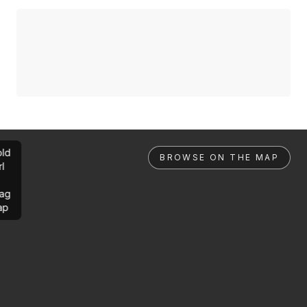
ld
BROWSE ON THE MAP
rl
ag
ap