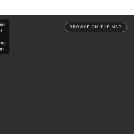
ld
BROWSE ON THE MAP
rl
ag
ap