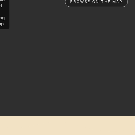
BROWSE ON THE MAP
rl
ag
ap