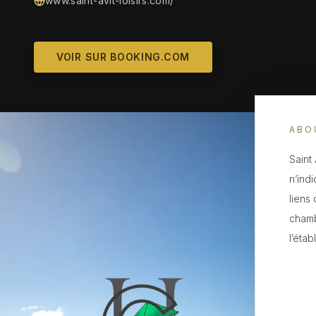
www.saint-avit-loisirs.com/
VOIR SUR BOOKING.COM
ABO
Saint
n’ind
liens
chamb
l’éta