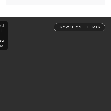
ld
BROWSE ON THE MAP
rl
ag
ap