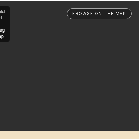
ld
BROWSE ON THE MAP
rl
ag
ap