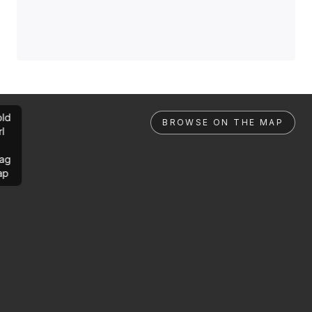
ld
BROWSE ON THE MAP
rl
ag
ap