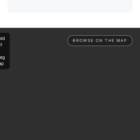
ld
BROWSE ON THE MAP
rl
ag
ap