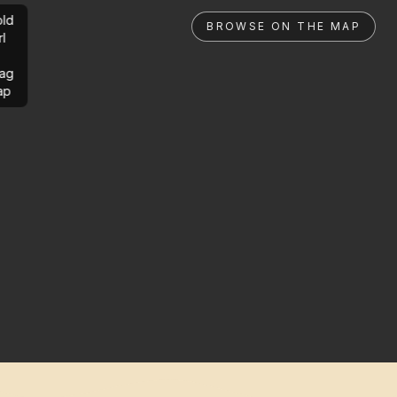
ld
BROWSE ON THE MAP
rl
ag
ap