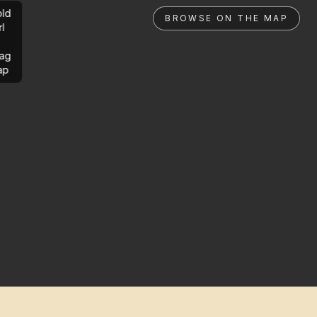
ld
BROWSE ON THE MAP
rl
ag
ap