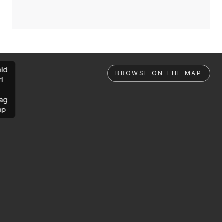
ld
BROWSE ON THE MAP
rl
ag
ap