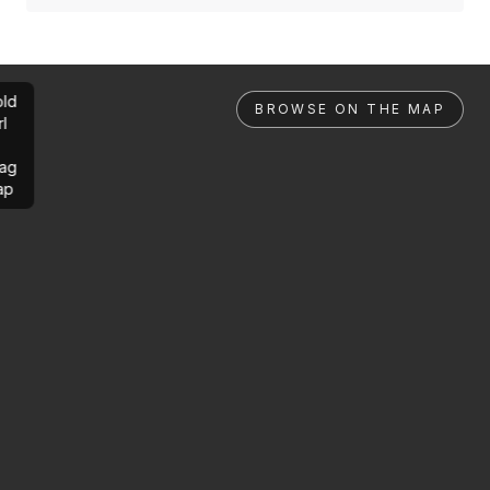
ld
BROWSE ON THE MAP
rl
ag
ap