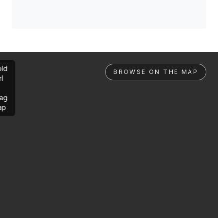
ld
BROWSE ON THE MAP
rl
ag
ap