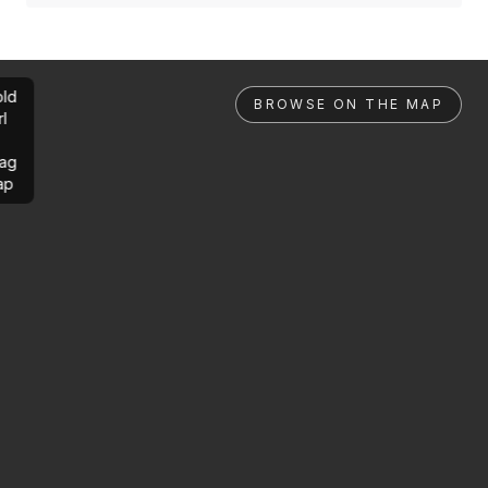
ld
BROWSE ON THE MAP
rl
ag
ap