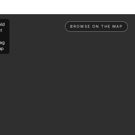
ld
BROWSE ON THE MAP
rl
ag
ap