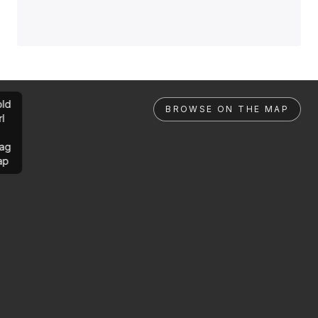
ld
BROWSE ON THE MAP
rl
ag
ap