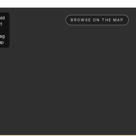
ld
BROWSE ON THE MAP
rl
ag
ap