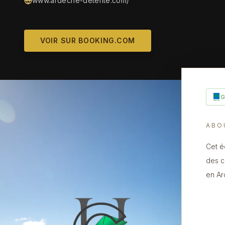
www.ardeche-detente.com/
VOIR SUR BOOKING.COM
ABO
Cet é
des c
en Ar