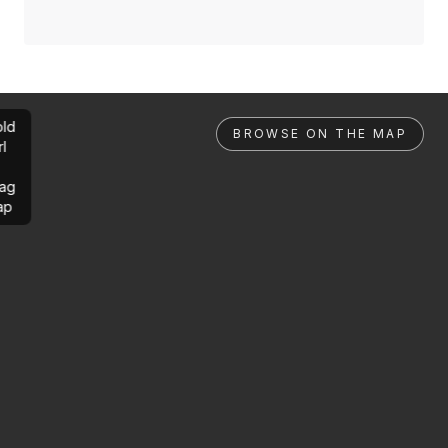
ld
BROWSE ON THE MAP
rl
ag
ap