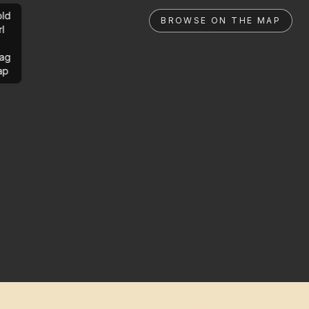
ld
BROWSE ON THE MAP
rl
ag
ap