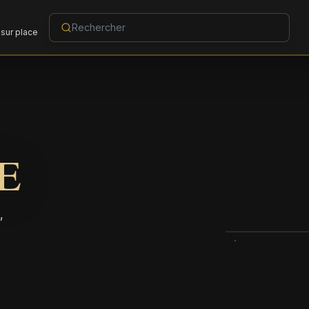
sur place
E
,