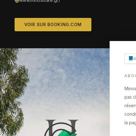
www.minosmare.gr/
VOIR SUR BOOKING.COM
ABO
Minos
pas c
réser
condi
la pa