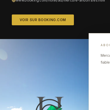
www.booking.com/hotel/ad/mercure-andorra.es.html
VOIR SUR BOOKING.COM
ABO
Mercu
fiabl