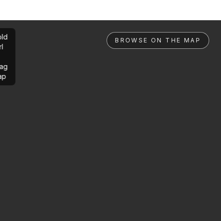
ld
BROWSE ON THE MAP
rl
ag
ap