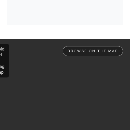
ld
BROWSE ON THE MAP
rl
ag
ap