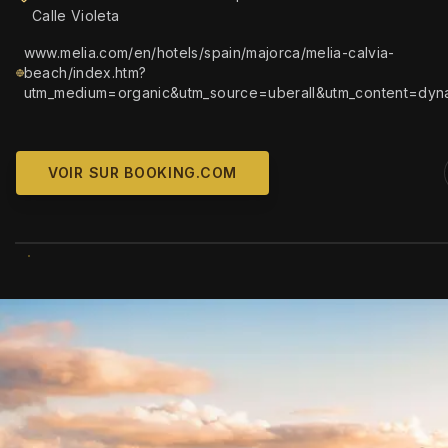
Calle Violeta
www.melia.com/en/hotels/spain/majorca/melia-calvia-
beach/index.htm?
utm_medium=organic&utm_source=uberall&utm_content=dyn
VOIR SUR BOOKING.COM