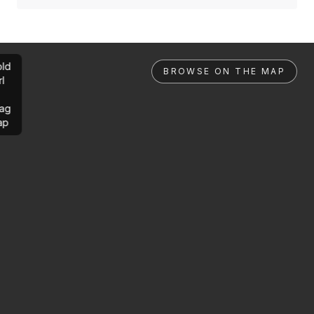
ld
BROWSE ON THE MAP
rl
ag
ap