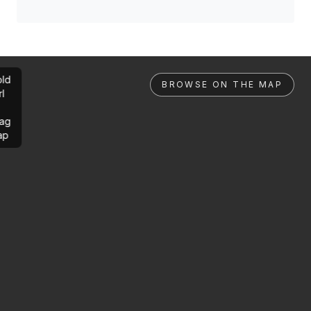
ld
BROWSE ON THE MAP
rl
ag
ap