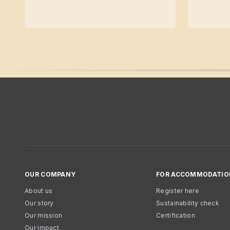
OUR COMPANY
FOR ACCOMMODATIO
About us
Register here
Our story
Sustainability check
Our mission
Certification
Our impact