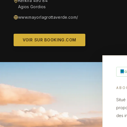
Kerkira 490 84
Agios Gordios
www.mayorlagrottaverde.com/
VOIR SUR BOOKING.COM
ABO
Situé
propo
des i