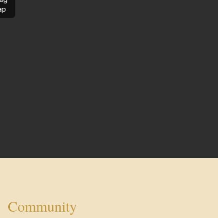
ap
Community