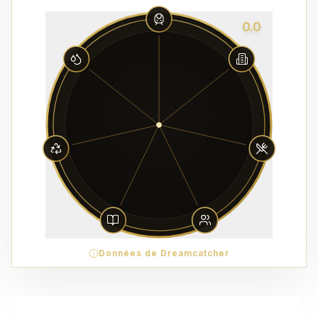
0.0
Données de Dreamcatcher