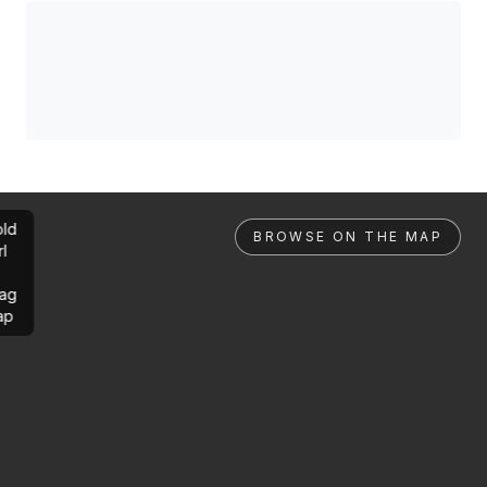
ld
BROWSE ON THE MAP
rl
ag
ap