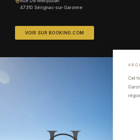
Rue De Menjoulan
47310 Sérignac-sur-Garonne
VOIR SUR BOOKING.COM
ABO
Cet h
Garon
régio