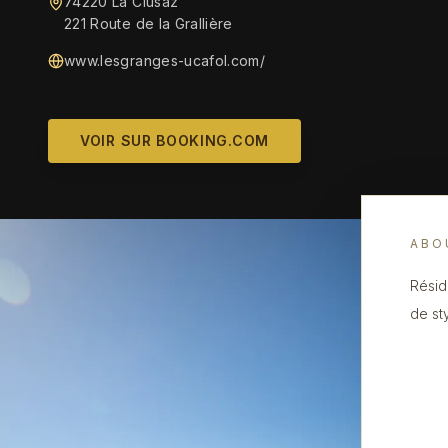
74220 La Clusaz
221 Route de la Grallière
www.lesgranges-ucafol.com/
VOIR SUR BOOKING.COM
ABO
Résid
de sty